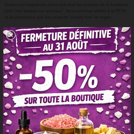
Toutes nos fragrances (ainsi que tous les produits de la boutique)
sont "non testées sur animaux". Nous sommes affiliés à la PETA
et ne proposons que des produits "cruelty free" et vegan.
PRECAUTIONS D'EMPLOI
- Tenir hors de portée des enfants.
- Certains éléments contenus dans ce produit peuvent présenter
un risque d'allergie chez certaines personnes sensibles:
en cas de doute, se référer au rapport allergène et à la fiche de
sécurité du produit (voir Documents joints).
- se référer aux recommandations de dosage fournies avec les
produits et disponible sur cette page.
- Pour une bonne tenue, veillez à conserver vos produits dans un
endroit sec, à l’abri de la lumière et à température ambiante.
- Mention de danger - Etiquetage selon règlement n°1272/2008 :
Se référer à la rubrique "Fiche technique".