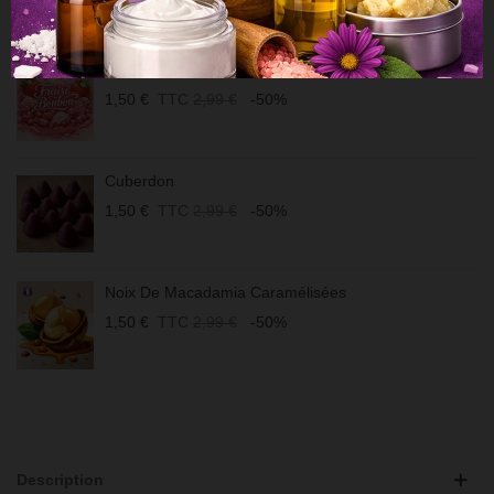
VOUS POURRIEZ AIMER
Fraise Bonbon
1,50 €
TTC
2,99 €
-50%
Cuberdon
1,50 €
TTC
2,99 €
-50%
Noix De Macadamia Caramélisées
1,50 €
TTC
2,99 €
-50%
Description