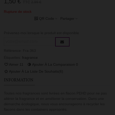
1,50 €
TTC
2,99 €
Rupture de stock
QR Code
Partager
Prévenez-moi lorsque le produit est disponible
Référence:
Fra-363
Étiquettes:
fragrance
Aimer
11
Ajouter À La Comparaison
0
Ajouter À La Liste De Souhaits
(
6
)
INFORMATION
Toutes nos fragrances sont livrées en flacon PEHD pour ne pas
altérer la fragrance et en améliorer la conservation. Dans une
démarche écologique, nous vous encourageons à recycler les
flacons dans les containers appropriés.