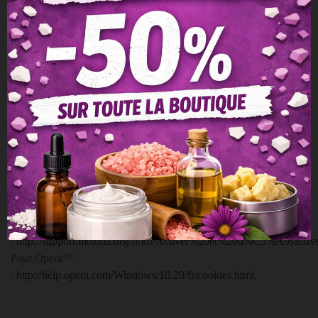
Les cookies de navigateurs
Pour configurer le comportement de votre navigateur concernant
les cookies, rendez-vous sur le site correspondant à votre
navigateur :
Pour Internet Explorer™ :
http://windows.microsoft.com/fr-
FR/windows-vista/Block-or-allow-cookies
,
Pour Safari™ :
http://docs.info.apple.com/article.html?
path=Safari/3.0/fr/9277.html
,
Pour Chrome™
:
http://support.google.com/chrome/bin/answer.py?
hl=fr&hlrm=en&answer=95647
,
Pour Firefox™
:
http://support.mozilla.org/fr/kb/Activer%20et%20d%C3%A9sacti
Pour Opera™
:
http://help.opera.com/Windows/10.20/fr/cookies.html
,