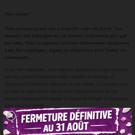
Nos cookies
Nous prenons grand soin à respecter votre vie privée. Vos
données sont hébergées sur un serveur entièrement géré par
nos soins. Nous récupérons certaines informations localement
à des fins statistiques, légales ou obligatoires pour traiter vos
commandes.
A des fins statistiques, nous utilisons également Google Analytics
qui nous permet d'améliorer notre visibilité sur Internet, et
également l'expérience utilisateur de nos clients. Cependant, dans
ce cadre là, nous avons mis en place l'anonymisation de ces
données empêchant un traçage de la part de Google et respectant
ainsi votre vie privée.
Nous n'échangeons actuellement pas de cookies à des fins
publicitaires avec des parties tierces.