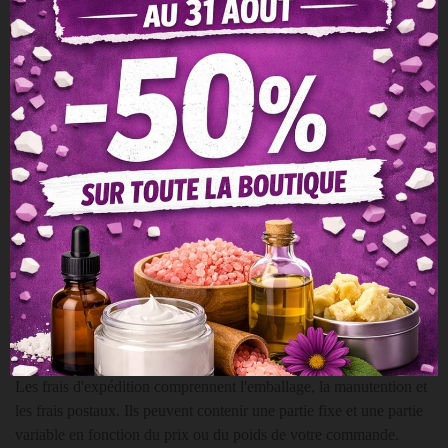
Les colis sont expédiés sous 2 à 3 jours
ouvrables
après réception
du paiement. Néanmoins, ces délais peuvent être rallongés en
période de solde (ainsi que la semaine suivant la période de solde),
lors de conditions exceptionnelles ou après une fermeture annuelle
(dû au cumul des commandes): dans ce cas, une bannière au bas
du site ainsi qu'un message lors du processus de commande sont
mis en place. Merci de contacter la boutique si vous souhaitez
connaitre les délais de préparation.
Les modes d'expédition standard remise sans signature. Si vous
souhaitez une remise avec signature, un coût supplémentaire
s'applique, merci de nous contacter. En colissimo suivi, nous vous
fournirons dès que possible un lien qui vous permettra de suivre
en ligne la livraison de votre colis.
Les frais d'expédition comprennent l'emballage, la manutention et
les frais postaux. Ils peuvent contenir une partie fixe et une partie
variable en fonction du prix ou du poids de votre commande.