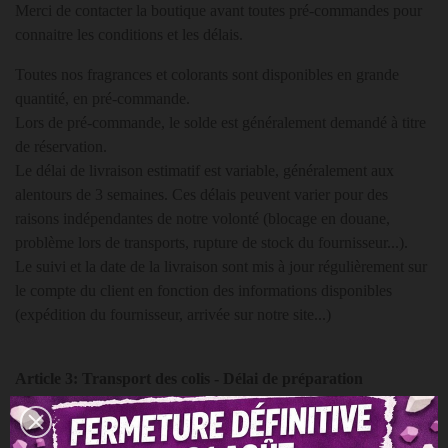
Merci de contacter la boutique avant toutes pré-commandes pour
connaitre les conditions et les délais.
Toutes nos fragrances et colorants sont disponibles en grande
quantité, en pré-commande.
Lors de pré-commande, le solde est généralement demandé à titre
de réservation.
Le délai de livraison estimatif est variable, généralement aux
alentours de 3 semaines. Ces délais peuvent varier pour des
raisons indépendantes de notre volonté (blocage en douane,
problème lors de transports, rupture de stock du fournisseur...).
Le suivi et la date de la livraison sont mis à jour régulièrement sur
le compte du client en fonction des informations disponibles
(expédition du fournisseur, arrivée sur notre site...)
Article 3: Transport des colis - Délai de préparation
Les commandes sont traitées dans l'ordre d'arrivée.