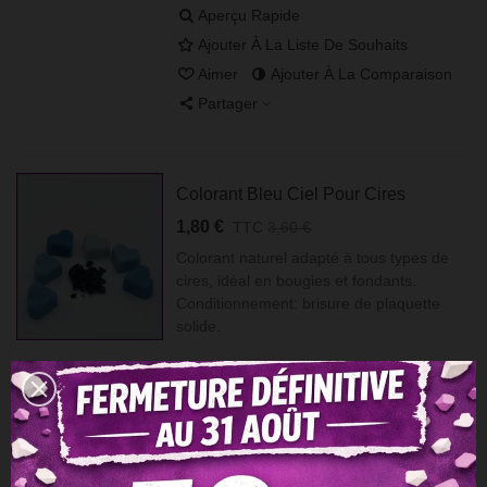
Aperçu Rapide
Ajouter À La Liste De Souhaits
Aimer
Ajouter À La Comparaison
Partager
Colorant Bleu Ciel Pour Cires
1,80 €
TTC
3,60 €
Colorant naturel adapté à tous types de
cires, idéal en bougies et fondants.
Conditionnement: brisure de plaquette
solide.
Afficher Plus
Aperçu Rapide
Ajouter À La Liste De Souhaits
Aimer
Ajouter À La Comparaison