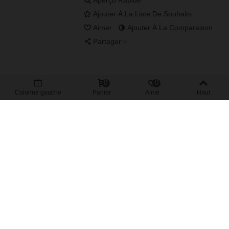
Ajouter À La Liste De Souhaits
Aimer
Ajouter À La Comparaison
Partager
Baisse de prix !!!
0
0
Mica Taupe Magique
Colonne gauche
Panier
Aimé
Haut
1,25 €
TTC
2,50 €
Utilisation pour cosmétiques maison.
Yeux-Visage-Lèvres-Corps-Ongles.
Sachet 10g
Afficher Plus
Aperçu Rapide
Ajouter À La Liste De Souhaits
Aimer
Ajouter À La Comparaison
Partager