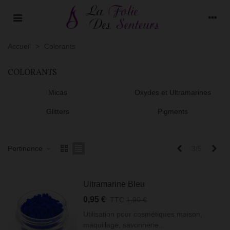
Accueil
>
Colorants
COLORANTS
Micas
Oxydes et Ultramarines
Glitters
Pigments
Précédent
Sui
Pertinence
3/5
Ultramarine Bleu
0,95 €
TTC
1,90 €
Utilisation pour cosmétiques maison,
maquillage, savonnerie...