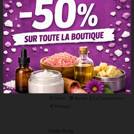
Partager
Oxyde Marron
0,95 €
TTC
1,90 €
Utilisation pour cosmétiques maison,
maquillage, savonnerie...
Afficher Plus
Aperçu Rapide
Ajouter À La Liste De Souhaits
Aimer
Ajouter À La Comparaison
Partager
Glitter Ruby