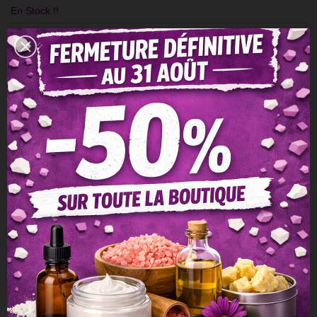
En Stock !!
-
+
Ajouter Au Panier
QR Code
Partager
Référence:
Pail-111
Aimer
0
Ajouter À La Comparaison
0
Ajouter À La Liste De Souhaits
(
1
)
VOUS POURRIEZ AIMER
Pas d'objet
Détails du produit