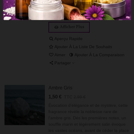
étoile. Sa composition mêle la vivacité
citronnée de la...
Afficher Plus
Aperçu Rapide
Ajouter À La Liste De Souhaits
Aimer
Ajouter À La Comparaison
Partager
Ambre Gris
1,50 €
TTC
2,99 €
Évocation d’élégance et de mystère, cette
fragrance révèle la noblesse rare de
l’ambre gris. Dès les premières notes, un
souffle marin et légèrement salin évoque
les vastes océans, avant de céder la place