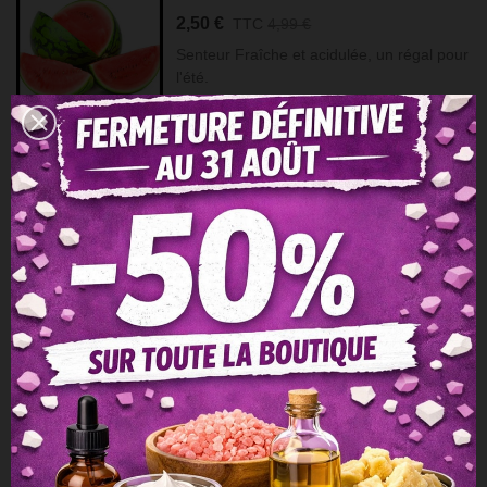
2,50 €
TTC
4,99 €
Senteur Fraîche et acidulée, un régal pour
l'été.
Afficher Plus
Aperçu Rapide
Ajouter À La Liste De Souhaits
Aimer
Ajouter À La Comparaison
Partager
Citronnelle Geranium
1,50 €
TTC
2,99 €
Citronnelle &amp; Géranium est une
fragrance lumineuse et végétale qui
évoque les longues journées d’été, la
nature en éveil et les soirées à la belle