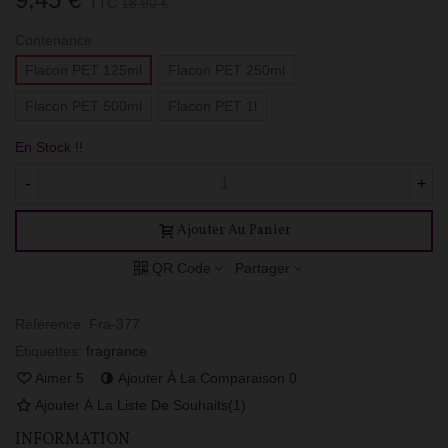
TTC
18,90 €
Contenance
Flacon PET 125ml
Flacon PET 250ml
Flacon PET 500ml
Flacon PET 1l
En Stock !!
-
+
Ajouter Au Panier
QR Code
Partager
Référence:
Fra-377
Étiquettes:
fragrance
Aimer
5
Ajouter À La Comparaison
0
Ajouter À La Liste De Souhaits
(
1
)
INFORMATION