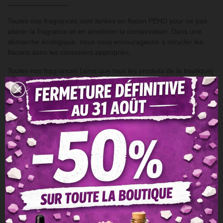
Toutes nos fragrances sont livrées en flacon PEHD pour ne pas
altérer la fragrance et en améliorer la conservation. Dans une
démarche écologique, nous vous encourageons à recycler les
flacons dans les containers appropriés.
Toutes nos fragrances (ainsi que tous les produits de la boutique)
sont "non testées sur animaux". Nous sommes affiliés à la PETA
et ne proposons que des produits "cruelty free" et vegan.
PRECAUTIONS D'EMPLOI
- Tenir hors de portée des enfants.
- Certains éléments contenus dans ce produit peuvent présenter
un risque d'allergie chez certaines personnes sensibles:
en cas de doute, se référer au rapport allergène et à la fiche de
sécurité du produit (voir Documents joints).
- se référer aux recommandations de dosage fournies avec les
produits et disponible sur cette page.