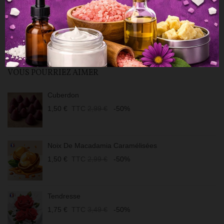
- Pour une bonne tenue, veillez à conserver vos produits dans un
endroit sec, à l’abri de la lumière et à température ambiante.
- Mention de danger - Etiquetage selon règlement n°1272/2008 :
Se référer à la rubrique "Fiche technique".
VOUS POURRIEZ AIMER
Cuberdon
1,50 €
TTC
2,99 €
-50%
Noix De Macadamia Caramélisées
1,50 €
TTC
2,99 €
-50%
Tendresse
1,75 €
TTC
3,49 €
-50%