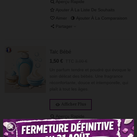
Aperçu Rapide
Ajouter À La Liste De Souhaits
Aimer
Ajouter À La Comparaison
Partager
Talc Bébé
1,50 €
TTC
3,00 €
Un parfum tendre et poudré qui évoque le
soin délicat des bébés. Une fragrance
réconfortante, douce et intemporelle, qui
plaît à tout les âges.
Afficher Plus
Aperçu Rapide
Ajouter À La Liste De Souhaits
Aimer
Ajouter À La Comparaison