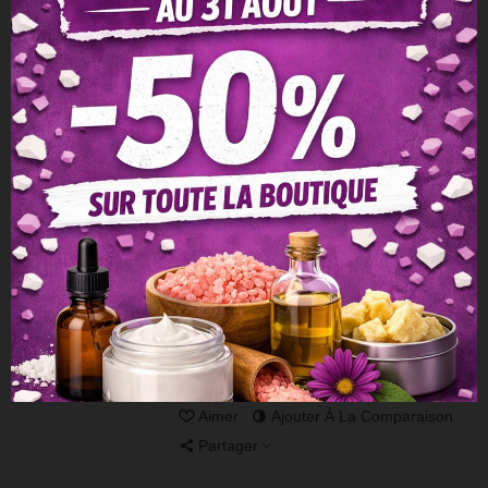
Partager
Rouge Sublime
1,50 €
TTC
3,00 €
Une Harmonie parfaite entre le jasmin et
le safran, réhaussée par des notes
d'ambre boisé et de sapin baumier. Une
fragrance chaude et envoutante.fragrance
coup de coeur +++
Afficher Plus
Aperçu Rapide
Ajouter À La Liste De Souhaits
Aimer
Ajouter À La Comparaison
Partager