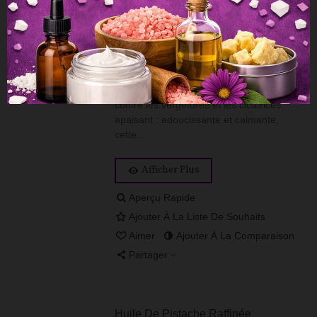
Huile De Macadamia Raffinée
5,45 €
TTC
10,90 €
cette huile végétale redonne souplesse et
élasticité à la peau luttant ainsi contre le
vieillissement cutané. Elle lutte également
contre les vergetures et les cicatrices.
apaisant : adoucissante et calmante,
cette...
Afficher Plus
Aperçu Rapide
Ajouter À La Liste De Souhaits
Aimer
Ajouter À La Comparaison
Partager
Huile De Pistache Raffinée