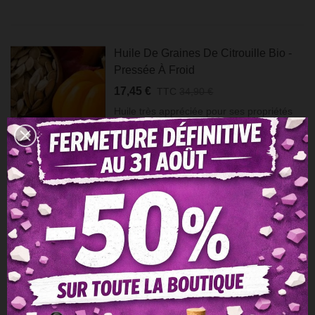
Huile De Graines De Citrouille Bio -
Pressée À Froid
17,45 €
TTC
34,90 €
Huile très appréciée pour ses propriétés
cicatrisantes, de part sa richesse en
protéines, en zinc et en graisses
polyinsaturés.
Ajouter Au Panier
Aperçu Rapide
Ajouter À La Liste De Souhaits
Aimer
Ajouter À La Comparaison
Partager