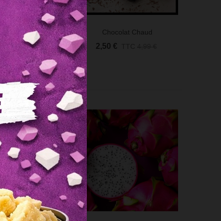
co Citron Vert
Chocolat Chaud
 Rapide
Aperçu Rapide
0 €
2,50 €
TTC
4,99 €
TTC
4,99 €