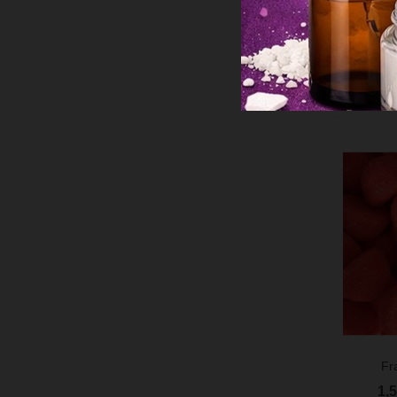
Aperç
2,
Fr
Aperç
1,