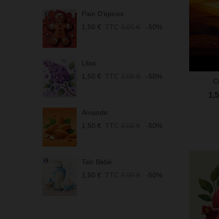
Pain D'épices
U
1,50 €
TTC
3,00 €
-50%
0
Lilas
M
1,50 €
TTC
3,00 €
-50%
3
C
Aperç
1,
Amande
M
1,50 €
TTC
3,00 €
-50%
1
Talc Bébé
U
1,50 €
TTC
3,00 €
-50%
1