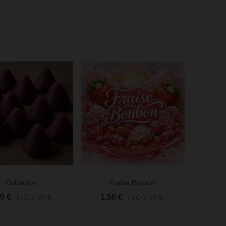
Cuberdon
Fraise Bonbon
u Rapide
Aperçu Rapide
50 €
1,50 €
TTC
2,99 €
TTC
2,99 €