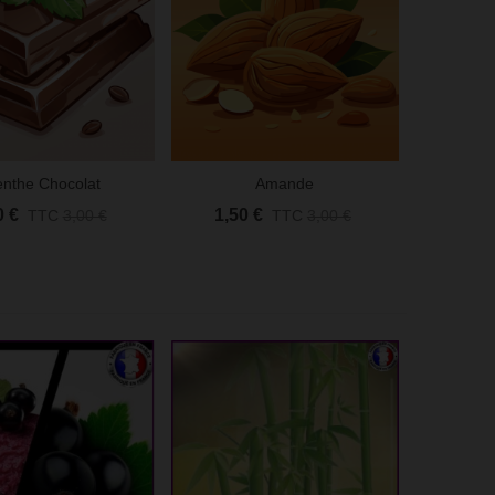
nthe Chocolat
Amande
 Rapide
Aperçu Rapide
0 €
1,50 €
TTC
3,00 €
TTC
3,00 €