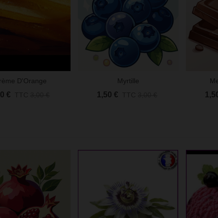
ltramarine Bleu
,95 €
TTC
1,90 €
-50%
èches TCR Coton Ciré
,95 €
TTC
7,90 €
-50%
rème D'Orange
Myrtille
Me
u Rapide
Aperçu Rapide
Aperçu
50 €
1,50 €
1,5
TTC
3,00 €
TTC
3,00 €
ica Violet Passion
,25 €
TTC
2,50 €
-50%
ltramarine Rose
,45 €
TTC
2,90 €
-50%