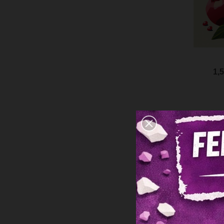
Aperç
1,