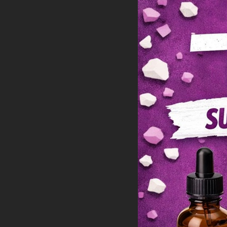
O
Aperç
2,