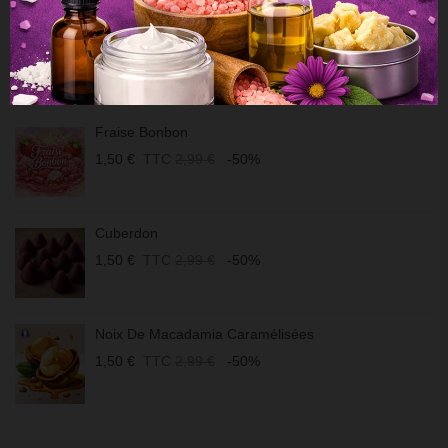
Se référer à la rubrique "Fiche technique".
VOUS POURRIEZ AIMER
Fraise Bonbon
1,50 €
TTC
2,99 €
-50%
Cuberdon
1,50 €
TTC
2,99 €
-50%
Noix De Macadamia Caramélisées
1,50 €
TTC
2,99 €
-50%