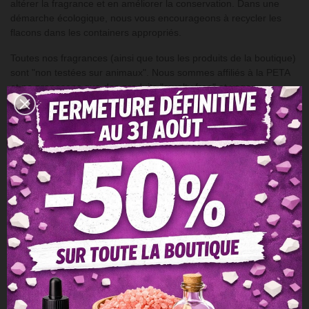
altérer la fragrance et en améliorer la conservation. Dans une
démarche écologique, nous vous encourageons à recycler les
flacons dans les containers appropriés.
Toutes nos fragrances (ainsi que tous les produits de la boutique)
sont "non testées sur animaux". Nous sommes affiliés à la PETA
et ne proposons que des produits "cruelty free" et vegan.
PRECAUTIONS D'EMPLOI
- Tenir hors de portée des enfants.
- Certains éléments contenus dans ce produit peuvent présenter
un risque d'allergie chez certaines personnes sensibles:
en cas de doute, se référer au rapport allergène et à la fiche de
sécurité du produit (voir Documents joints).
- se référer aux recommandations de dosage fournies avec les
produits et disponible sur cette page.
- Pour une bonne tenue, veillez à conserver vos produits dans un
endroit sec, à l’abri de la lumière et à température ambiante.
- Mention de danger - Etiquetage selon règlement n°1272/2008 :