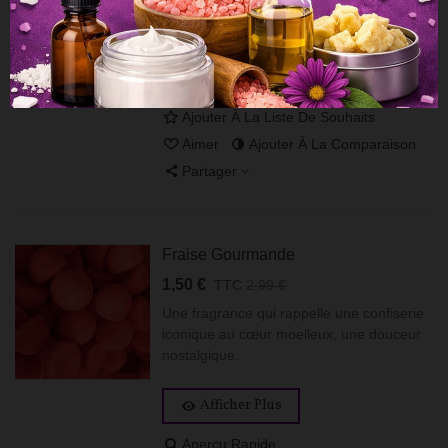
et d'orange.
Afficher Plus
Aperçu Rapide
Ajouter À La Liste De Souhaits
Aimer
Ajouter À La Comparaison
Partager
Fraise Gourmande
1,50 €
TTC
2,99 €
Une fragrance qui rappelle une confiserie
iconique au cœur moelleux, une douceur
nostalgique.
Afficher Plus
Aperçu Rapide