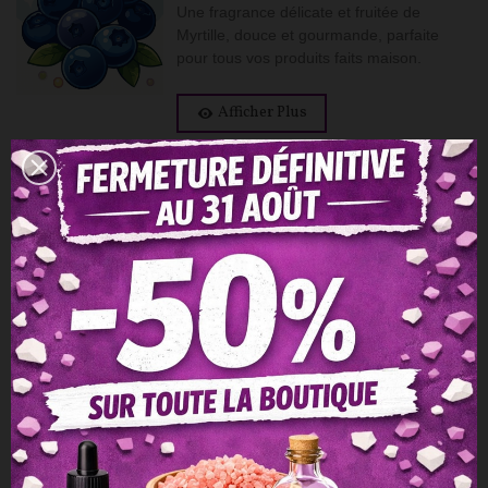
Une fragrance délicate et fruitée de
Myrtille, douce et gourmande, parfaite
pour tous vos produits faits maison.
Afficher Plus
Aperçu Rapide
Ajouter À La Liste De Souhaits
Aimer
Ajouter À La Comparaison
Partager
Epices De Noël
1,50 €
TTC
2,99 €
Laissez vous emporter par la magie de
Noël, et retrouvez l'atmosphère
chaleureuse et festive grâce à cette
fragrance aux notes de cannelle, d'épices