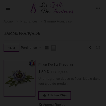
Accueil
>
Fragrances
>
Gamme Française
GAMME FRANÇAISE
Précéden
Pertinence
2/2
Filtrer
Fleur De La Passion
1,50 €
TTC
2,99 €
Une fragrance douce et fleuri idéale dans
tout type de produit
Afficher Plus
Aperçu Rapide