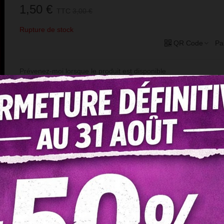
1,50 €
TTC
3,00 €
Rupture de stock
QR Code
Pa
Prévenez-moi lorsque le produit est disponible
Référence:
Bo-122
Aimer
20
Ajouter À La Comparaison
0
Ajouter À La Liste De Souhaits
(
17
)
INFORMATION
Toutes nos fragrances sont livrées en flacon PEHD pour ne pas a
fragrance et en améliorer la conservation. Dans une démarche
écologique, nous vous encourageons à recycler les flacons dans
containers appropriés.