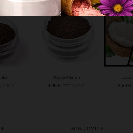
Moka
Oxyde Marron
Coco C
Afficher Plus
Afficher Plus
0,95 €
2,50 €
C
2,90 €
TTC
1,90 €
OS
MON COMPTE