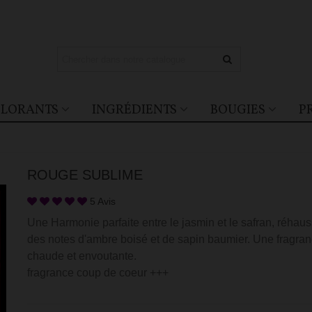
LORANTS
INGRÉDIENTS
BOUGIES
P
ROUGE SUBLIME
5 Avis
Une Harmonie parfaite entre le jasmin et le safran, réhau
des notes d'ambre boisé et de sapin baumier. Une fragra
chaude et envoutante.
fragrance coup de coeur +++