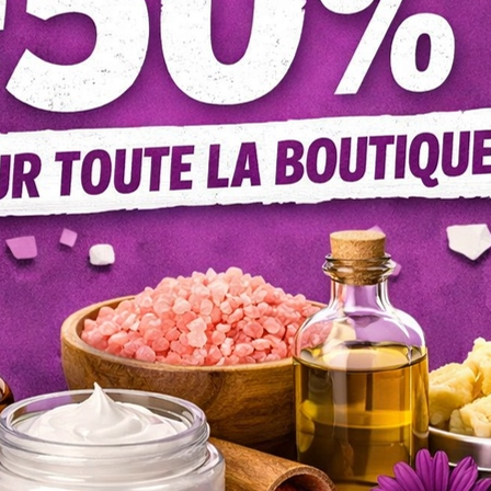
Toutes nos fragrances (ainsi que tous les produits de la boutique
"non testées sur animaux". Nous sommes affiliés à la PETA et n
proposons que des produits "cruelty free" et vegan.
AVIS(5)
ambiance.
gies et fondants en fonction de vos tests et de vos préférence
brique "Documents joints" ou sur demande si non renseignée.
T ÉGALEMENT ACHETÉ...