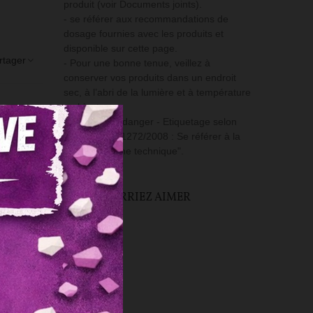
produit (voir Documents joints).
- se référer aux recommandations de
dosage fournies avec les produits et
disponible sur cette page.
rtager
- Pour une bonne tenue, veillez à
conserver vos produits dans un endroit
sec, à l’abri de la lumière et à température
ambiante.
- Mention de danger - Etiquetage selon
règlement n°1272/2008 : Se référer à la
rubrique "Fiche technique".
VOUS POURRIEZ AIMER
Pas d'objet
ltérer la
 les