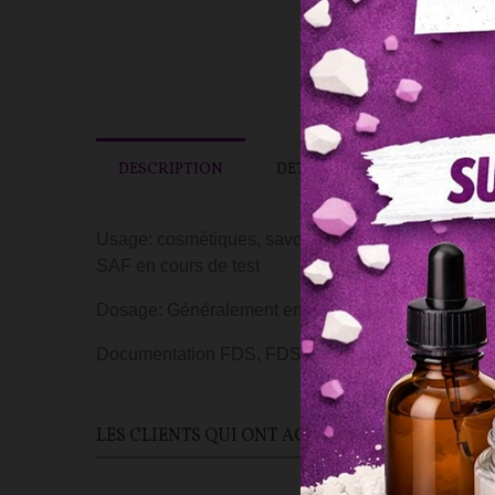
DESCRIPTION
DÉTAILS DU PRODUIT
Usage: cosmétiques, savons, bougies, produits d'
SAF en cours de test
Dosage: Généralement entre 7% et 10% pour les bou
Documentation FDS, FDS à 10% et IFRA dans la ru
LES CLIENTS QUI ONT ACHETÉ CE PRODUIT ON