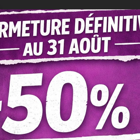
6,45 €
TTC
12,90 €
Contenance
Sachet Kraft 50g
Sachet Kraft 100g
En Stock !!
Ajouter Au Panier
QR Code
Pa
-
+
Référence:
Glit-112
Aimer
4
Ajouter À La Comparaison
0
Ajouter À La Liste De Souhaits
(
4
)