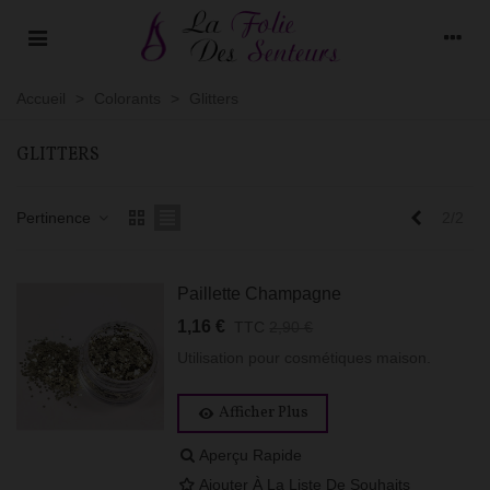
Accueil
>
Colorants
>
Glitters
GLITTERS
Précéden
Pertinence
2/2
Paillette Champagne
1,16 €
TTC
2,90 €
Utilisation pour cosmétiques maison.
Afficher Plus
Aperçu Rapide
Ajouter À La Liste De Souhaits