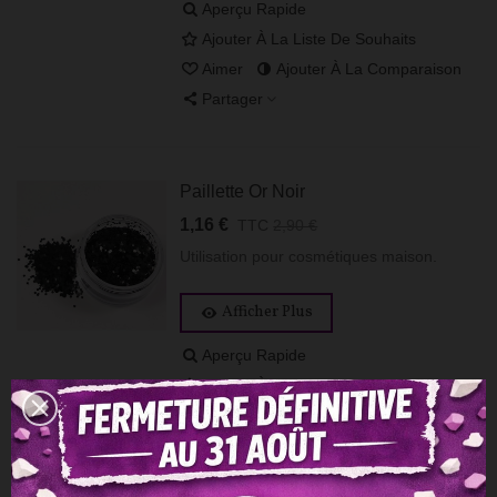
Aperçu Rapide
Ajouter À La Liste De Souhaits
Aimer
Ajouter À La Comparaison
Partager
Paillette Or Noir
1,16 €
TTC
2,90 €
Utilisation pour cosmétiques maison.
Afficher Plus
Aperçu Rapide
Ajouter À La Liste De Souhaits
Aimer
Ajouter À La Comparaison
Partager