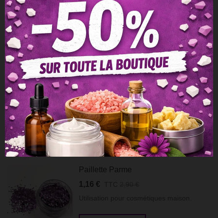
Paillette Verte
1,16 €
TTC
2,90 €
Utilisation pour cosmétiques maison.
Afficher Plus
Aperçu Rapide
Ajouter À La Liste De Souhaits
Aimer
Ajouter À La Comparaison
Partager
Paillette Parme
1,16 €
TTC
2,90 €
Utilisation pour cosmétiques maison.