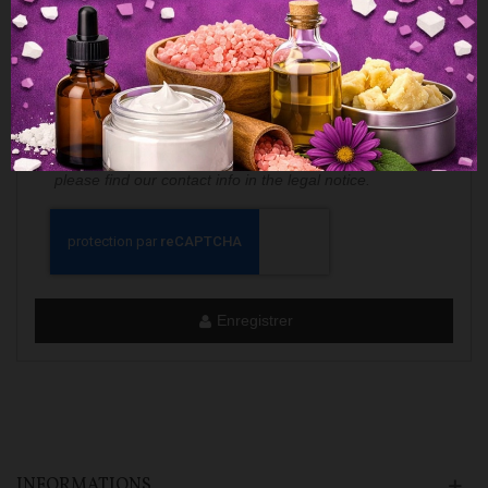
rectification et d'opposition sur les données nominatives
vous concernant.
J'accepte les conditions générales et la politique de
confidentialité
Inscription à la newsletter
You may unsubscribe at any moment. For that purpose,
please find our contact info in the legal notice.
Enregistrer
INFORMATIONS