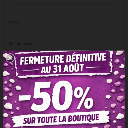
E-mail
Mot de passe
Date de naissance (Optional)
(Ex. : 31/05/1970)
Recevoir les offres de nos partenaires
Message concernant la confidentialité des données
clients
Conformément aux dispositions de la loi du n°78-17 du 6
janvier 1978, vous disposez d'un droit d'accès, de